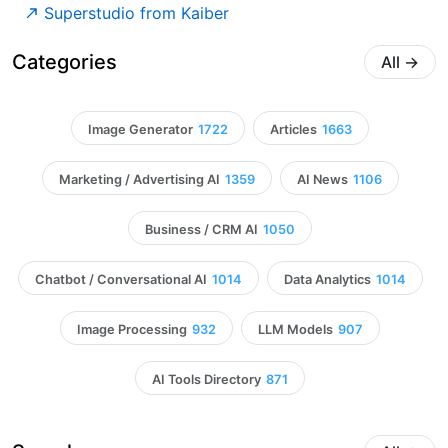
Superstudio from Kaiber
Categories
All
→
Image Generator
1722
Articles
1663
Marketing / Advertising AI
1359
AI News
1106
Business / CRM AI
1050
Chatbot / Conversational AI
1014
Data Analytics
1014
Image Processing
932
LLM Models
907
AI Tools Directory
871