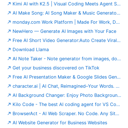
Kimi AI with K2.5 | Visual Coding Meets Agent Swarm
AI Make Song: AI Song Maker & Music Generator Free
monday.com Work Platform | Made For Work, Designed To Love
NewHero — Generate AI Images with Your Face
Free AI Short Video Generator:Auto Create Viral Videos | Short AI
Download Llama
AI Note Taker - Note generator from images, docs, audio | Pixno
Get your business discovered on TikTok
Free AI Presentation Maker & Google Slides Generator | SlidesAI
character.ai | AI Chat, Reimagined–Your Words. Your World.
AI Background Changer: Enjoy Photo Background Change | Pokecut
Kilo Code - The best AI coding agent for VS Code and JetBrains
BrowserAct - AI Web Scraper. No Code. Any Site. For Your Agent.
AI Website Generator for Business Websites