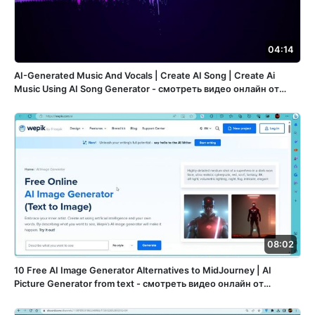
04:14
AI-Generated Music And Vocals | Create AI Song | Create Ai
Music Using AI Song Generator - смотреть видео онлайн от
«Строй-театр» в хорошем качестве, опубликованное 3
октября 2024 года в 13:28:59 00:04:14.
08:02
10 Free AI Image Generator Alternatives to MidJourney | AI
Picture Generator from text - смотреть видео онлайн от
«Ретушмафия» в хорошем качестве, опубликованное 7
декабря 2023 года в 9:25:20 00:08:02.