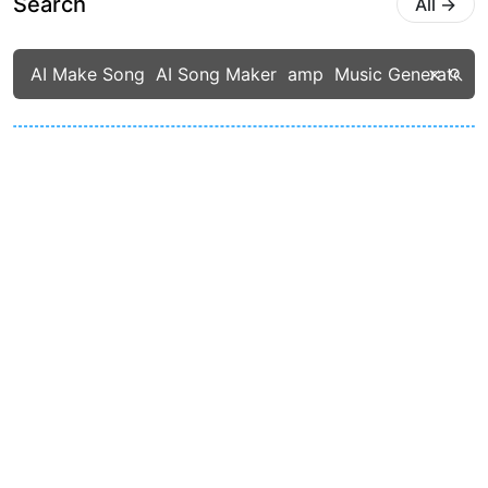
Search
All
→