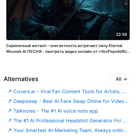
22:59
Скрипичный металл – элегантность встречает силу Eternal
Wounds ️AI ПЕСНЯ - смотреть видео онлайн от «VoxPopulisRU»
в хорошем качестве, бесплатно опубликованное 15 апреля
2025 года в 15:05:56 02:32:11.
Alternatives
All
→
Covers.ai – Viral Fan Content Tools for Artists, Music Teams & Creators
Deepswap - Best AI Face Swap Online for Video & Photo
Talknotes - The #1 AI voice note app
The #1 AI Professional Headshot Generator For LinkedIn & More
Your Smartest AI-Marketing Team. Always online, Always professional