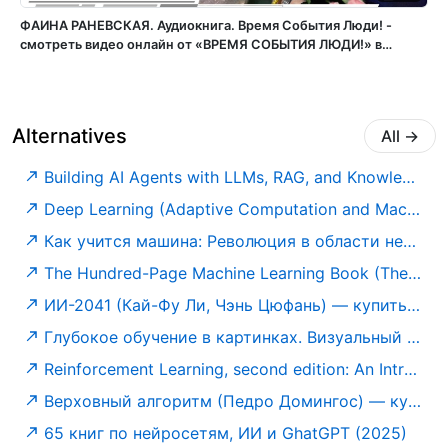
ФАИНА РАНЕВСКАЯ. Аудиокнига. Время События Люди! -
смотреть видео онлайн от «ВРЕМЯ СОБЫТИЯ ЛЮДИ!» в
хорошем качестве, опубликованное 4 июня 2025 года в
11:41:53 00:08:07.
Alternatives
All
→
Building AI Agents with LLMs, RAG, and Knowledge Graphs: A practical guide to autonomous and modern AI agents: Salvatore Raieli, Gabriele Iuculano: 9781835087060: Amazon.com: Books
Deep Learning (Adaptive Computation and Machine Learning series): Goodfellow, Ian, Bengio, Yoshua, Courville, Aaron: 9780262035613: Amazon.com: Books
Как учится машина: Революция в области нейронных сетей и глубокого обучения — купить книгу Яна Лекуна на сайте alpinabook.ru
The Hundred-Page Machine Learning Book (The Hundred-Page Books): Burkov, Andriy: 9781777005474: Amazon.com: Books
ИИ-2041 (Кай-Фу Ли, Чэнь Цюфань) — купить в МИФе
Глубокое обучение в картинках. Визуальный гид по искусственному интеллекту
Reinforcement Learning, second edition: An Introduction (Adaptive Computation and Machine Learning series): Sutton, Richard S., Barto, Andrew G.: 9780262039246: Amazon.com: Books
Верховный алгоритм (Педро Домингос) — купить в МИФе
65 книг по нейросетям, ИИ и GhatGPT (2025)