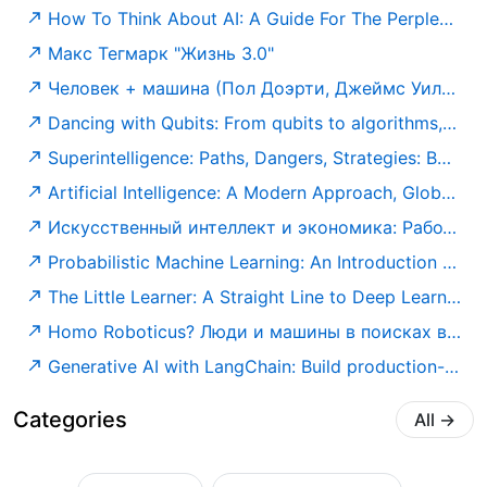
How To Think About AI: A Guide For The Perplexed: Susskind, Richard: 9780198941927: Amazon.com: Books
Макс Тегмарк "Жизнь 3.0"
Человек + машина (Пол Доэрти, Джеймс Уилсон) — купить в МИФе
Dancing with Qubits: From qubits to algorithms, embark on the quantum computing journey shaping our future: Robert S. Sutor: 9781837636754: Amazon.com: Books
Superintelligence: Paths, Dangers, Strategies: Bostrom, Nick: 9780198739838: Amazon.com: Books
Artificial Intelligence: A Modern Approach, Global Edition: Norvig, Peter, Russell, Stuart: 9781292401133: Amazon.com: Books
Искусственный интеллект и экономика: Работа, богатство и благополучие в эпоху мыслящих машин (Библиотека Сбербанка) — купить книгу Роджера Бутла на сайте alpina.ru
Probabilistic Machine Learning: An Introduction (Adaptive Computation and Machine Learning series): Murphy, Kevin P.: 9780262046824: Amazon.com: Books
The Little Learner: A Straight Line to Deep Learning: Friedman, Daniel P., Mendhekar, Anurag, Su, Qingqing, Steele Jr., Guy L., Norvig, Peter: 9780262546379: Amazon.com: Books
Homo Roboticus? Люди и машины в поисках взаимопонимания — купить книгу Маркоффа Джона на сайте alpinabook.ru
Generative AI with LangChain: Build production-ready LLM applications and advanced agents using Python, LangChain, and LangGraph: Ben Auffarth, Leonid Kuligin: 9781837022014: Amazon.com: Books
Categories
All
→