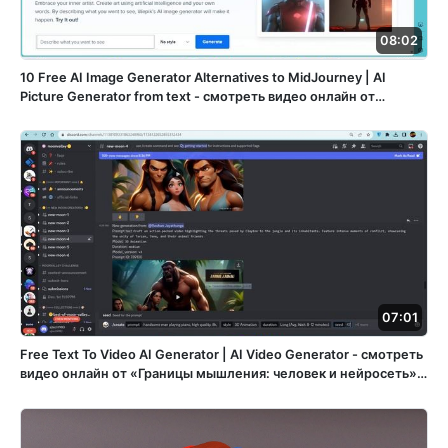
08:02
10 Free AI Image Generator Alternatives to MidJourney | AI
Picture Generator from text - смотреть видео онлайн от
«Ретушмафия» в хорошем качестве, опубликованное 7
декабря 2023 года в 9:25:20 00:08:02.
07:01
Free Text To Video AI Generator | AI Video Generator - смотреть
видео онлайн от «Границы мышления: человек и нейросеть» в
хорошем качестве, опубликованное 30 декабря 2023 года в
6:21:47 00:07:01.