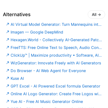
22:43:57 00:02:29.
Alternatives
All
→
AI Virtual Model Generator: Turn Mannequins into Real Models
Imagen — Google DeepMind
Hexagen.World - Collectively AI-Generated Patchwork Canvas in the Browser
FreeTTS: Free Online Text to Speech, Audio Converter, and More
ClickUp™ | Maximize productivity • Software, AI, and humans converge
WizGenerator: Innovate Freely with AI Generators
Do Browser - AI Web Agent for Everyone
Kuse AI
GPT Excel - AI Powered Excel formula Generator
Online AI Logo Generator: Create Free Logos with One Click
Yue AI - Free AI Music Generator Online