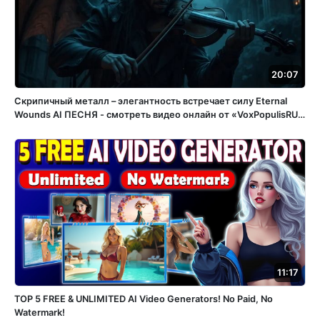
20:07
Скрипичный металл – элегантность встречает силу Eternal
Wounds ️AI ПЕСНЯ - смотреть видео онлайн от «VoxPopulisRU»
в хорошем качестве, бесплатно опубликованное 15 апреля
2025 года в 15:05:56 02:32:11.
11:17
TOP 5 FREE & UNLIMITED AI Video Generators! No Paid, No
Watermark!