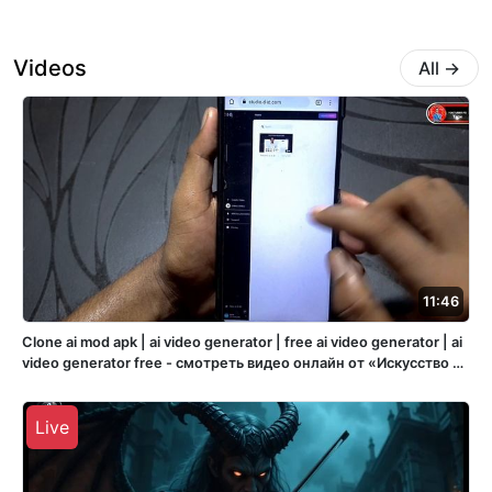
Videos
All
→
11:46
Clone ai mod apk | ai video generator | free ai video generator | ai
video generator free - смотреть видео онлайн от «Искусство и
жизнь через холст» в хорошем качестве, опубликованное 21
декабря 2023 года в 21:50:12 00:11:46.
Live