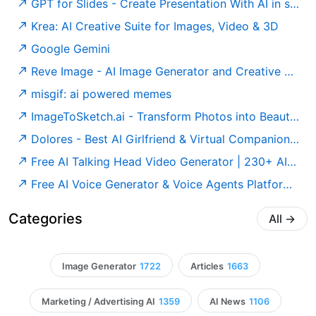
GPT for Slides - Create Presentation With AI in seconds
Krea: AI Creative Suite for Images, Video & 3D
Google Gemini
Reve Image - AI Image Generator and Creative Tool
misgif: ai powered memes
ImageToSketch.ai - Transform Photos into Beautiful Sketches with AI
Dolores - Best AI Girlfriend & Virtual Companion | Alternative to Character.ai, Replika, DreamGF, Candy AI 2024
Free AI Talking Head Video Generator | 230+ AI Talking Heads
Free AI Voice Generator & Voice Agents Platform | ElevenLabs
Categories
All
→
Image Generator
1722
Articles
1663
Marketing / Advertising AI
1359
AI News
1106