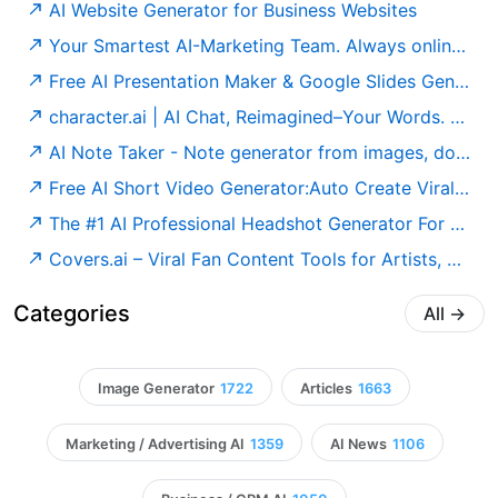
AI Website Generator for Business Websites
Your Smartest AI-Marketing Team. Always online, Always professional
Free AI Presentation Maker & Google Slides Generator | SlidesAI
character.ai | AI Chat, Reimagined–Your Words. Your World.
AI Note Taker - Note generator from images, docs, audio | Pixno
Free AI Short Video Generator:Auto Create Viral Videos | Short AI
The #1 AI Professional Headshot Generator For LinkedIn & More
Covers.ai – Viral Fan Content Tools for Artists, Music Teams & Creators
Categories
All
→
Image Generator
1722
Articles
1663
Marketing / Advertising AI
1359
AI News
1106