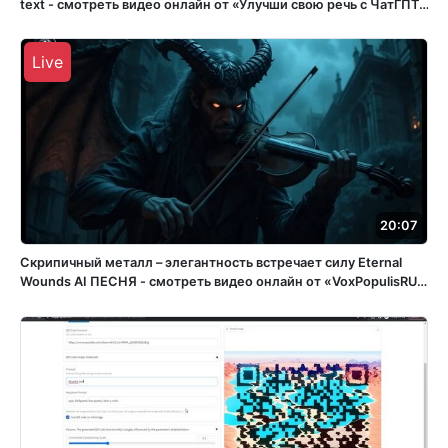
text - смотреть видео онлайн от «Улучши свою речь с ЧатГПТ»
в хорошем качестве, опубликованное 29 декабря 2023 года в
22:43:57 00:02:29.
Live
20:07
Скрипичный металл – элегантность встречает силу Eternal
Wounds ️AI ПЕСНЯ - смотреть видео онлайн от «VoxPopulisRU»
в хорошем качестве, бесплатно опубликованное 15 апреля
2025 года в 15:05:56 02:32:11.