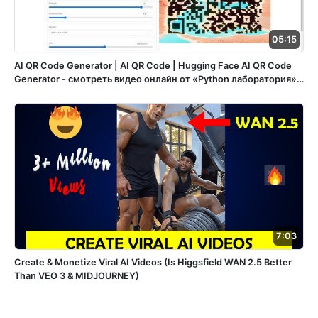
05:15
AI QR Code Generator | AI QR Code | Hugging Face AI QR Code
Generator - смотреть видео онлайн от «Python лаборатория» в
хорошем качестве, опубликованное 3 декабря 2023 года в
20:38:13 00:05:15.
7:03
Create & Monetize Viral AI Videos (Is Higgsfield WAN 2.5 Better
Than VEO 3 & MIDJOURNEY)