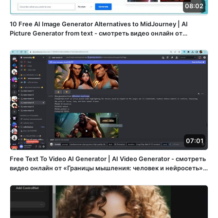
08:02
10 Free AI Image Generator Alternatives to MidJourney | AI
Picture Generator from text - смотреть видео онлайн от
«Ретушмафия» в хорошем качестве, опубликованное 7
декабря 2023 года в 9:25:20 00:08:02.
07:01
Free Text To Video AI Generator | AI Video Generator - смотреть
видео онлайн от «Границы мышления: человек и нейросеть» в
хорошем качестве, опубликованное 30 декабря 2023 года в
6:21:47 00:07:01.