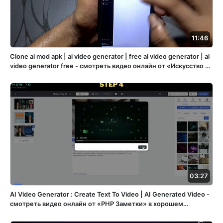
11:46
Clone ai mod apk | ai video generator | free ai video generator | ai
video generator free - смотреть видео онлайн от «Искусство и
жизнь через холст» в хорошем качестве, опубликованное 21
декабря 2023 года в 21:50:12 00:11:46.
03:27
AI Video Generator : Create Text To Video | AI Generated Video -
смотреть видео онлайн от «PHP Заметки» в хорошем
качестве, опубликованное 30 ноября 2023 года в 12:11:52
00:03:27.