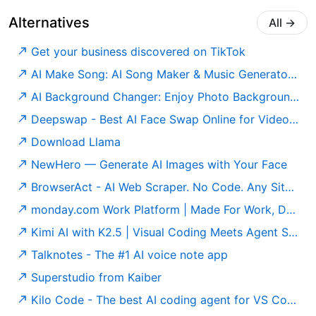
Alternatives
All
→
Get your business discovered on TikTok
AI Make Song: AI Song Maker & Music Generator Free
AI Background Changer: Enjoy Photo Background Change | Pokecut
Deepswap - Best AI Face Swap Online for Video & Photo
Download Llama
NewHero — Generate AI Images with Your Face
BrowserAct - AI Web Scraper. No Code. Any Site. For Your Agent.
monday.com Work Platform | Made For Work, Designed To Love
Kimi AI with K2.5 | Visual Coding Meets Agent Swarm
Talknotes - The #1 AI voice note app
Superstudio from Kaiber
Kilo Code - The best AI coding agent for VS Code and JetBrains